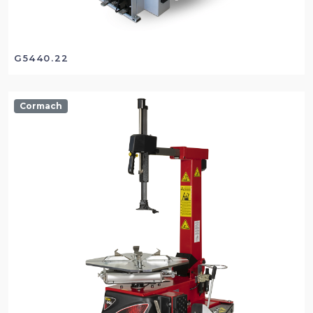
G5440.22
Cormach