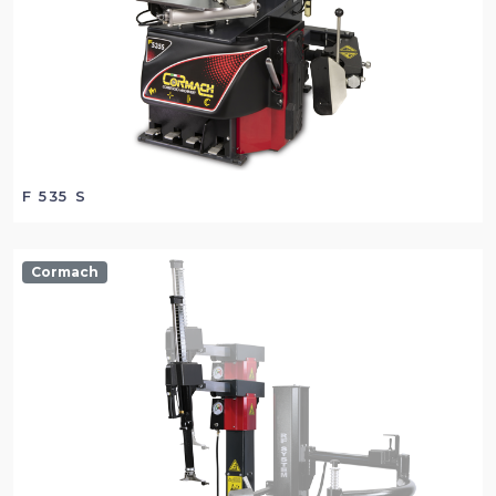
F 535 S
Cormach