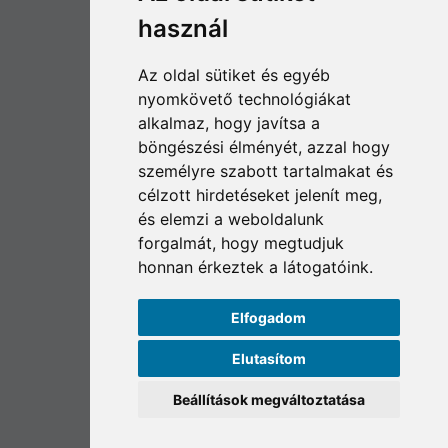
használ
© 2022 | SZACO Garázsipar
FŐOLDAL
Az oldal sütiket és egyéb
TERMÉKEK
nyomkövető technológiákat
SZERVIZ
alkalmaz, hogy javítsa a
RÓLUNK
böngészési élményét, azzal hogy
KAPCSOLAT
személyre szabott tartalmakat és
IMPRESSZUM
célzott hirdetéseket jelenít meg,
és elemzi a weboldalunk
forgalmát, hogy megtudjuk
ELÉRHETŐSÉG
honnan érkeztek a látogatóink.
SZA-CO KFT.
H 6000 KECSKEMÉT
Elfogadom
IZZÓ UTCA 2.
Elutasítom
MOBIL:
+36 30 525 3802
TELEFON:
+36 76 505 185
Beállítások megváltoztatása
E-MAIL:
INFO@SZA-CO.HU