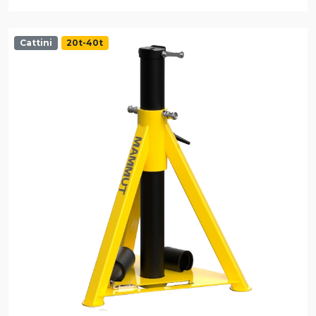
Cattini
20t-40t