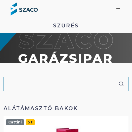
SZŰRÉS
ALÁTÁMASZTÓ BAKOK
Cattini
5 t