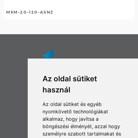
MXM-20-120-ASNZ
Az oldal sütiket
használ
© 2022 | SZACO Garázsipar
FŐOLDAL
Az oldal sütiket és egyéb
TERMÉKEK
nyomkövető technológiákat
SZERVIZ
alkalmaz, hogy javítsa a
RÓLUNK
böngészési élményét, azzal hogy
KAPCSOLAT
személyre szabott tartalmakat és