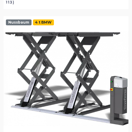
113)
Nussbaum
4 t BMW