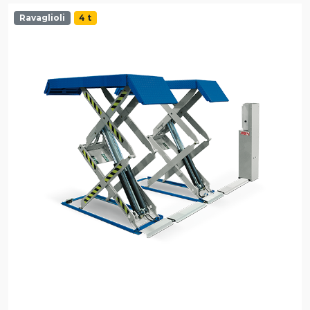
Ravaglioli
4 t