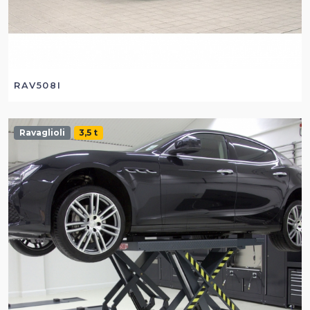
RAV508I
Ravaglioli
3,5 t