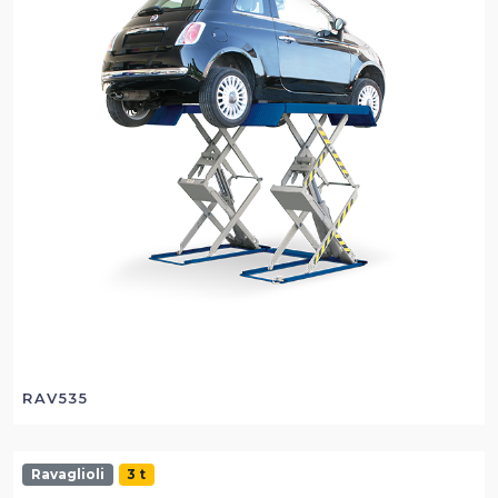
RAV535
Ravaglioli
3 t