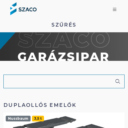
SZŰRÉS
DUPLAOLLÓS EMELŐK
Nussbaum
3,5 t