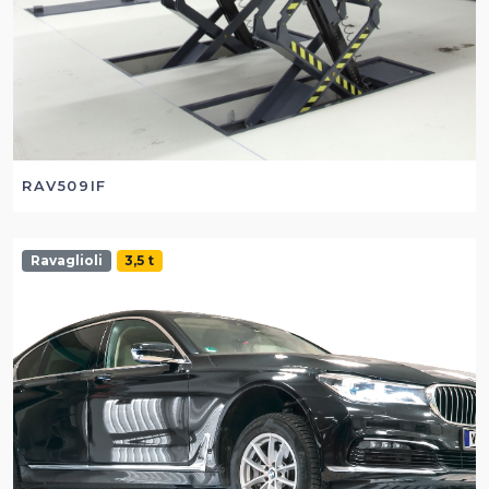
RAV509IF
Ravaglioli
3,5 t