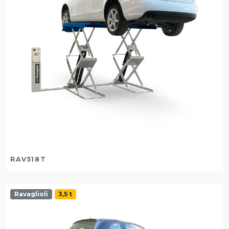
RAV518T
Ravaglioli
3,5 t