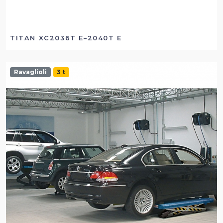
TITAN XC2036T E–2040T E
Ravaglioli
3 t