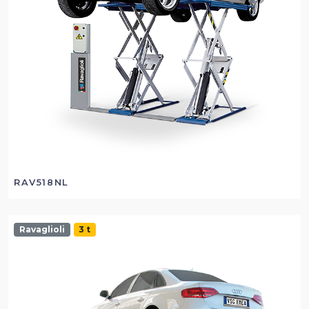
RAV518NL
Ravaglioli
3 t