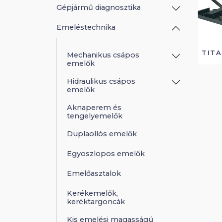
Gépjármű diagnosztika
Emeléstechnika
TIT
Mechanikus csápos
emelők
Hidraulikus csápos
emelők
Aknaperem és
tengelyemelők
Duplaollós emelők
Egyoszlopos emelők
Emelőasztalok
Kerékemelők,
keréktargoncák
Kis emelési magasságú