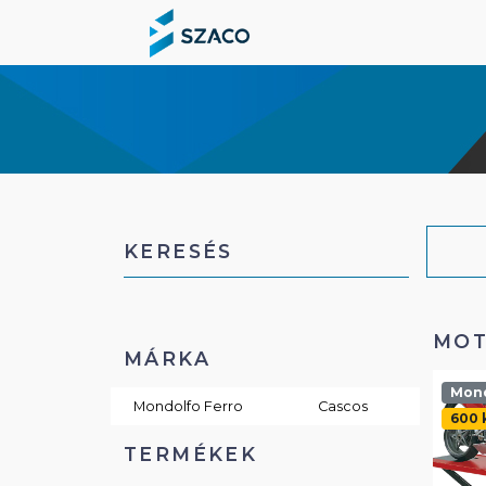
KERESÉS
MOT
MÁRKA
Mond
Mondolfo Ferro
Cascos
600 
TERMÉKEK