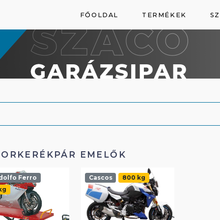
FŐOLDAL
TERMÉKEK
SZ
ORKERÉKPÁR EMELŐK
olfo Ferro
Cascos
800 kg
kg