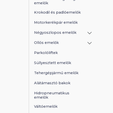
emelők
Krokodil és padlóemelők
Motorkerékpár emelők
Négyoszlopos emelők
Ollós emelők
Parkolóliftek
Süllyesztett emelők
Tehergépjármű emelők
Alátámasztó bakok
Hidropneumatikus
emelők
Váltóemelők