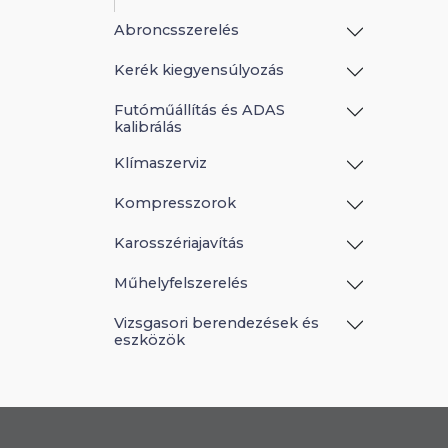
Abroncsszerelés
Kerék kiegyensúlyozás
Futóműállítás és ADAS
kalibrálás
Klímaszerviz
Kompresszorok
Karosszériajavítás
Műhelyfelszerelés
Vizsgasori berendezések és
eszközök