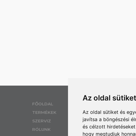
Az oldal sütike
EL
FŐOLDAL
Az oldal sütiket és e
TERMÉKEK
SZ
javítsa a böngészési é
H 
SZERVIZ
és célzott hirdetéseket
IZ
RÓLUNK
hogy megtudjuk honnan