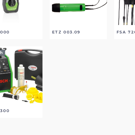
1000
ETZ 003.09
FSA 72
ch
 300