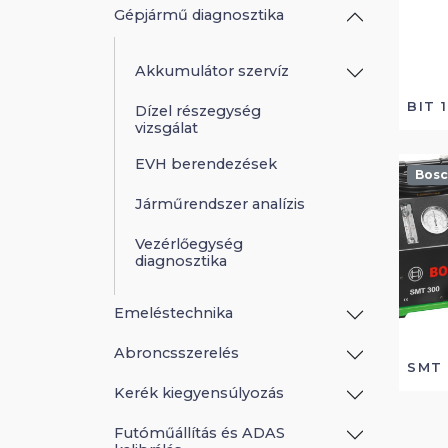
Gépjármű diagnosztika
Akkumulátor szervíz
BIT 
Dízel részegység
vizsgálat
EVH berendezések
Bos
Járműrendszer analízis
Vezérlőegység
diagnosztika
Emeléstechnika
Abroncsszerelés
SMT
Kerék kiegyensúlyozás
Futóműállítás és ADAS