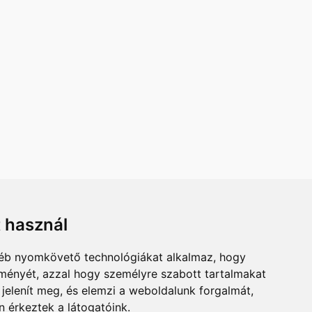
t használ
ÉRHETŐSÉG
gyéb nyomkövető technológiákat alkalmaz, hogy
A-CO KFT.
lményét, azzal hogy személyre szabott tartalmakat
6000 KECSKEMÉT
 jelenít meg, és elemzi a weboldalunk forgalmát,
ZÓ UTCA 2.
 érkeztek a látogatóink.