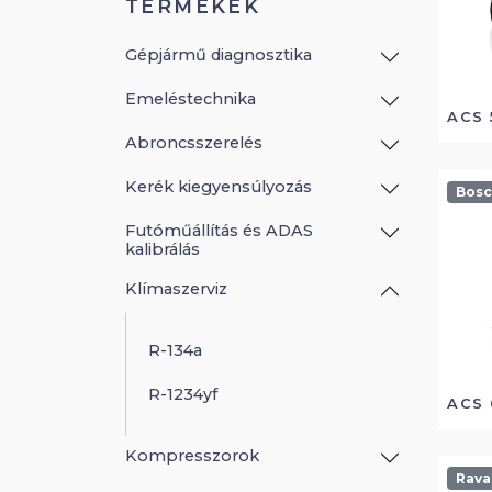
TERMÉKEK
Gépjármű diagnosztika
Emeléstechnika
ACS 
Abroncsszerelés
Kerék kiegyensúlyozás
Bos
Futóműállítás és ADAS
kalibrálás
Klímaszerviz
R-134a
R-1234yf
ACS 
Kompresszorok
Ravag