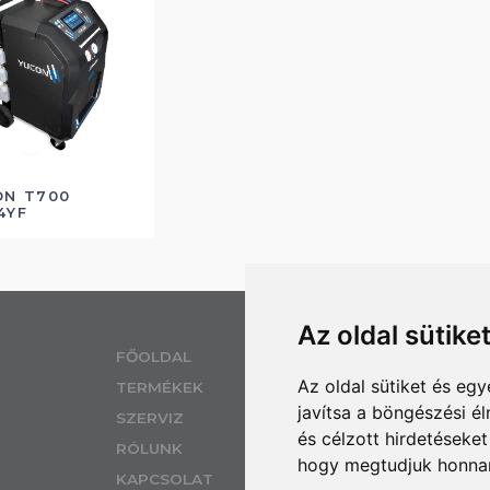
ON T700
4YF
Az oldal sütike
EL
FŐOLDAL
Az oldal sütiket és e
TERMÉKEK
SZ
javítsa a böngészési é
H 
SZERVIZ
és célzott hirdetéseket
IZ
RÓLUNK
hogy megtudjuk honnan
KAPCSOLAT
MO