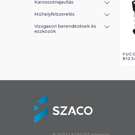
Karosszériajavítás
Műhelyfelszerelés
Vizsgasori berendezések és
eszközök
YUC
R123
© 2022 | SZACO Garázsipar