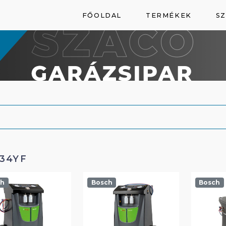
FŐOLDAL
TERMÉKEK
SZ
234YF
ch
Bosch
Bosch