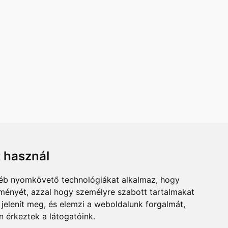
t használ
ÉRHETŐSÉG
gyéb nyomkövető technológiákat alkalmaz, hogy
A-CO KFT.
lményét, azzal hogy személyre szabott tartalmakat
6000 KECSKEMÉT
 jelenít meg, és elemzi a weboldalunk forgalmát,
ZÓ UTCA 2.
 érkeztek a látogatóink.
BIL:
+36 30 525 3802