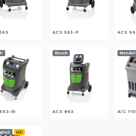
563
ACS 563-P
ACS 66
ch
Bosch
Mondol
663-RI
ACS 863
A/C 110
lioli
ÚJ!