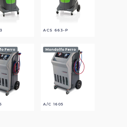
3
ACS 663-P
fo Ferro
Mondolfo Ferro
5
A/C 1605