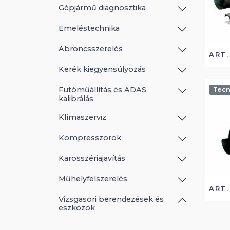
Gépjármű diagnosztika
Emeléstechnika
Abroncsszerelés
ART.
Kerék kiegyensúlyozás
Futóműállítás és ADAS
Tecn
kalibrálás
Klímaszerviz
Kompresszorok
Karosszériajavítás
Műhelyfelszerelés
ART.
Vizsgasori berendezések és
eszközök