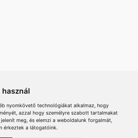
t használ
ÉRHETŐSÉG
gyéb nyomkövető technológiákat alkalmaz, hogy
A-CO KFT.
lményét, azzal hogy személyre szabott tartalmakat
6000 KECSKEMÉT
 jelenít meg, és elemzi a weboldalunk forgalmát,
ZÓ UTCA 2.
 érkeztek a látogatóink.
BIL:
+36 30 525 3802