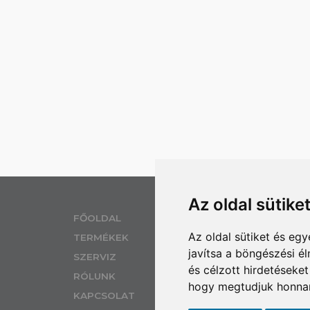
Az oldal sütike
EL
FŐOLDAL
Az oldal sütiket és e
TERMÉKEK
SZ
javítsa a böngészési é
H 
SZERVIZ
és célzott hirdetéseket
IZ
RÓLUNK
hogy megtudjuk honnan
KAPCSOLAT
MO