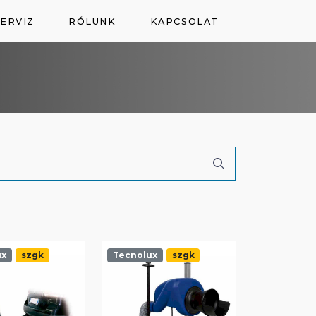
ERVIZ
RÓLUNK
KAPCSOLAT
ux
szgk
Tecnolux
szgk