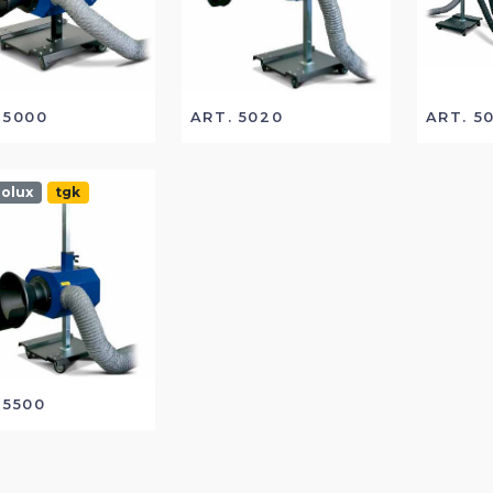
 5000
ART. 5020
ART. 5
olux
tgk
 5500