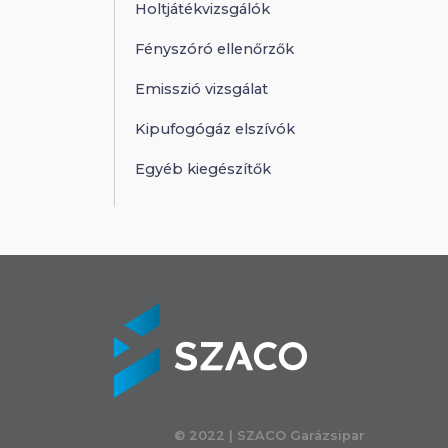
Holtjátékvizsgálók
Fényszóró ellenőrzők
Emisszió vizsgálat
Kipufogógáz elszívók
Egyéb kiegészítők
© 2022 | SZACO Garázsipar