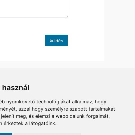
küldés
t használ
ÉRHETŐSÉG
gyéb nyomkövető technológiákat alkalmaz, hogy
A-CO KFT.
lményét, azzal hogy személyre szabott tartalmakat
6000 KECSKEMÉT
 jelenít meg, és elemzi a weboldalunk forgalmát,
ZÓ UTCA 2.
 érkeztek a látogatóink.
BIL:
+36 30 525 3802