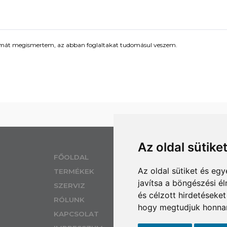
mát megismertem, az abban foglaltakat tudomásul veszem.
Az oldal sütike
EL
FŐOLDAL
Az oldal sütiket és e
TERMÉKEK
SZ
javítsa a böngészési é
H 
SZERVIZ
és célzott hirdetéseket
IZ
RÓLUNK
hogy megtudjuk honnan
KAPCSOLAT
MO