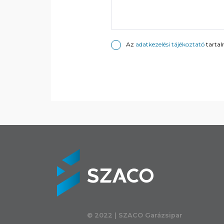
Az
adatkezelési tájékoztató
tartal
© 2022 | SZACO Garázsipar