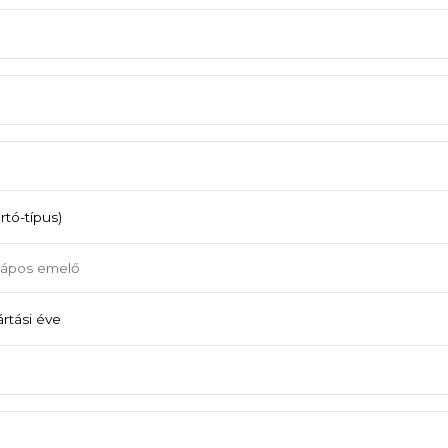
tó-típus)
rtási éve